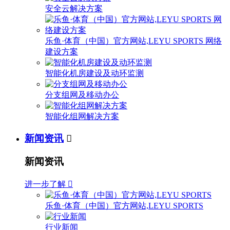
安全云解决方案
乐鱼·体育（中国）官方网站,LEYU SPORTS 网络
建设方案
智能化机房建设及动环监测
分支组网及移动办公
智能化组网解决方案
新闻资讯

新闻资讯
进一步了解

乐鱼·体育（中国）官方网站,LEYU SPORTS
行业新闻