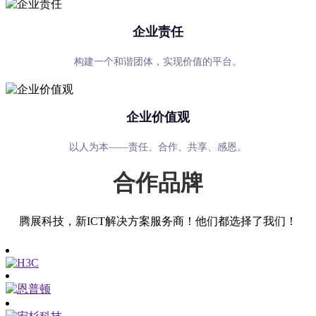
企业责任
构建一个和谐团体，实现价值的平台。
企业价值观
以人为本——责任、合作、共享、感恩。
合作品牌
腾展科技，新ICT解决方案服务商！他们都选择了我们！