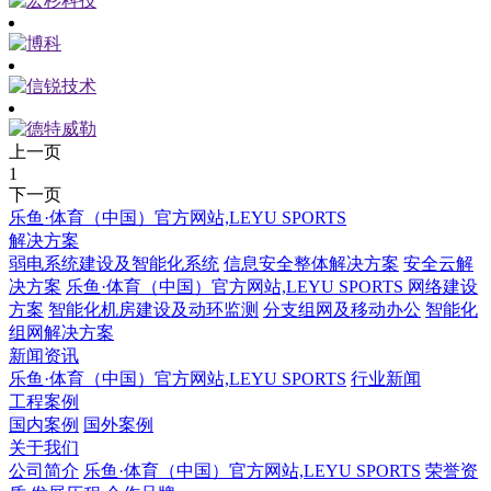
上一页
1
下一页
乐鱼·体育（中国）官方网站,LEYU SPORTS
解决方案
弱电系统建设及智能化系统
信息安全整体解决方案
安全云解
决方案
乐鱼·体育（中国）官方网站,LEYU SPORTS 网络建设
方案
智能化机房建设及动环监测
分支组网及移动办公
智能化
组网解决方案
新闻资讯
乐鱼·体育（中国）官方网站,LEYU SPORTS
行业新闻
工程案例
国内案例
国外案例
关于我们
公司简介
乐鱼·体育（中国）官方网站,LEYU SPORTS
荣誉资