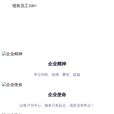
现有员工100+
乐鱼·体育（中国）官方网
站,LEYU SPORTS
专心、专注、专业，超越自我，共赢未来
企业精神
争分夺秒、拼搏、攀登、超越
企业使命
以客户为中心，服务只有起点，满意没有终点！