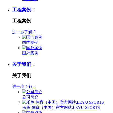
工程案例

工程案例
进一步了解

国内案例
国外案例
关于我们

关于我们
进一步了解

公司简介
乐鱼·体育（中国）官方网站,LEYU SPORTS