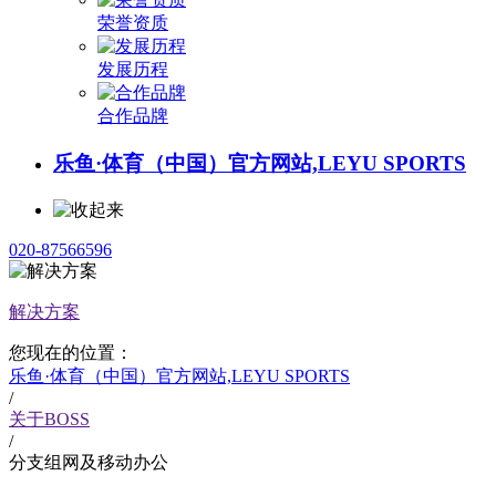
荣誉资质
发展历程
合作品牌
乐鱼·体育（中国）官方网站,LEYU SPORTS
020-87566596
解决方案
您现在的位置：
乐鱼·体育（中国）官方网站,LEYU SPORTS
/
关于BOSS
/
分支组网及移动办公