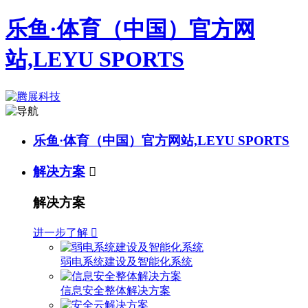
乐鱼·体育（中国）官方网
站,LEYU SPORTS
乐鱼·体育（中国）官方网站,LEYU SPORTS
解决方案

解决方案
进一步了解

弱电系统建设及智能化系统
信息安全整体解决方案