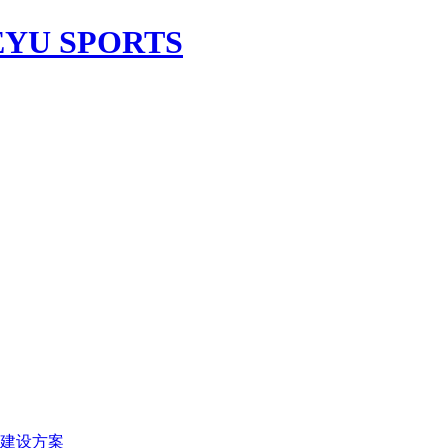
U SPORTS