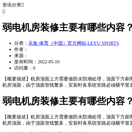
资讯分类


弱电机房装修主要有哪些内容
分类：
乐鱼·体育（中国）官方网站,LEYU SPORTS
作者：
来源：
发布时间：
2022-05-10
访问量：
0
【概要描述】
机房顶面上方需要做防水防潮处理，顶面下方刷
机房顶面，由于顶面管线繁多，安装时各系统管路必须横平竖
弱电机房装修主要有哪些内容
【概要描述】
机房顶面上方需要做防水防潮处理，顶面下方刷
机房顶面，由于顶面管线繁多，安装时各系统管路必须横平竖