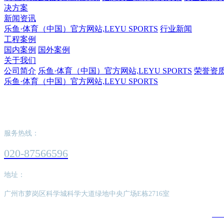
决方案
新闻资讯
乐鱼·体育（中国）官方网站,LEYU SPORTS
行业新闻
工程案例
国内案例
国外案例
关于我们
公司简介
乐鱼·体育（中国）官方网站,LEYU SPORTS
荣誉资
乐鱼·体育（中国）官方网站,LEYU SPORTS
乐鱼·体育（中国）官方网站,LEYU SPORTS
服务热线：
020-87566596
地址：
广州市萝岗区科学城科学大道绿地中央广场E栋2716室
版权所有：乐鱼·体育（中国）官方网站,LEYU SPORTS
SE