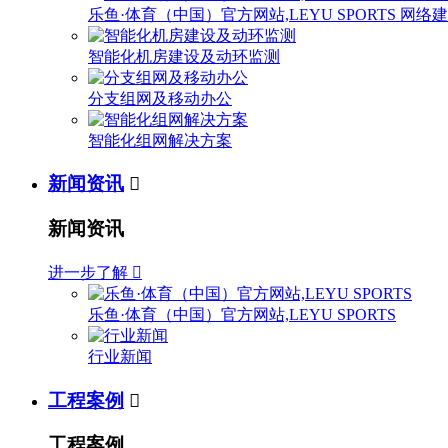
乐鱼·体育（中国）官方网站,LEYU SPORTS 网络
智能化机房建设及动环监测
分支组网及移动办公
智能化组网解决方案
新闻资讯

新闻资讯
进一步了解

乐鱼·体育（中国）官方网站,LEYU SPORTS
行业新闻
工程案例

工程案例