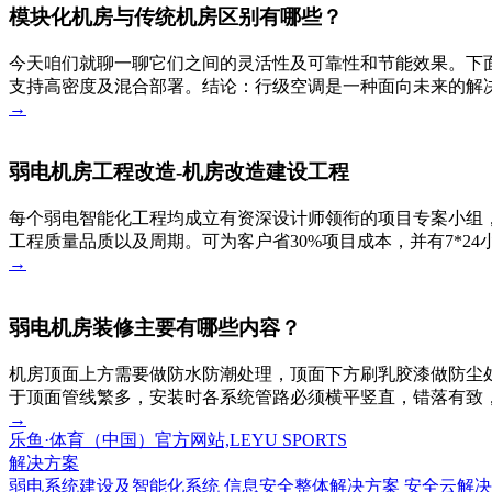
模块化机房与传统机房区别有哪些？
今天咱们就聊一聊它们之间的灵活性及可靠性和节能效果。下
支持高密度及混合部署。结论：行级空调是一种面向未来的解决
→
弱电机房工程改造-机房改造建设工程
每个弱电智能化工程均成立有资深设计师领衔的项目专案小组，
工程质量品质以及周期。可为客户省30%项目成本，并有7*2
→
弱电机房装修主要有哪些内容？
机房顶面上方需要做防水防潮处理，顶面下方刷乳胶漆做防尘
于顶面管线繁多，安装时各系统管路必须横平竖直，错落有致
→
乐鱼·体育（中国）官方网站,LEYU SPORTS
解决方案
弱电系统建设及智能化系统
信息安全整体解决方案
安全云解决